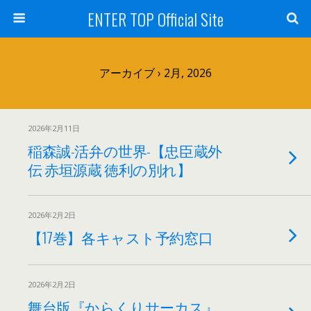
ENTER TOP Official Site
アーカイブ › 2月, 2026
2026年2月11日
稲森誠-活弁の世界-【忠臣蔵外
伝 赤垣源蔵 徳利の別れ】
2026年2月2日
【17巻】各キャスト予約窓口
2026年2月2日
舞台版『からくりサーカス』