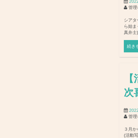
202
管理
シアター
ら始ま
真弁士
続き
【
次
20
管理
３月か
(活動