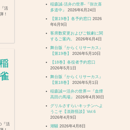
稲森誠-活弁の世界-『弥次喜
の『活
多道中』
2026年6月24日
３弾！
【第19巻】各予約窓口
2026
年6月9日
客席数変更およびご観劇に関
するご案内。
2026年6月4日
舞台版『からくりサーカス』
【第19巻】
2026年5月10日
》稲
【18巻】各役者予約窓口
2026年5月1日
小雀
舞台版『からくりサーカス』
【第18巻】
2026年5月1日
稲森誠ー活弁の世界ー『血煙
高田の馬場』
2026年4月30日
グリルさすらいキッチンへよ
うこそ【淡路怪談】Vol.6
2026年4月9日
の『活
潮騒
2026年4月8日
２弾！