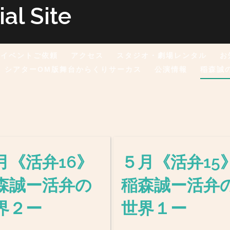
l Site
イベントご依頼
アクセス
スタジオ・劇場レンタル
お
シアターOM版舞台からくりサーカス
公演情報
稲森誠
月《活弁16》
５月《活弁15
森誠ー活弁の
稲森誠ー活弁
界２ー
世界１ー