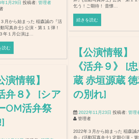
23年1月29日
投稿者:
管理者
乞う！ご期待！ 昔懐…
者
続きを読む
2年３月から始まった 稲森誠の『活
活動写真弁士) 公演・第１１弾！
３年１月公演は…
を読む
【公演情報】
《活弁９》 [
公演情報】
蔵 赤垣源蔵 
活弁８》 [シア
の別れ]
ーOM活弁祭
2022年11月23日
投稿者:
管理
管理者
]
2022年３月から始まった 稲森誠
弁』(活動写真弁士) 定期公演・第