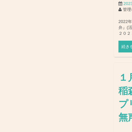
20
管理
202
弁』(
２０２
続き
１
稲
プリ
無