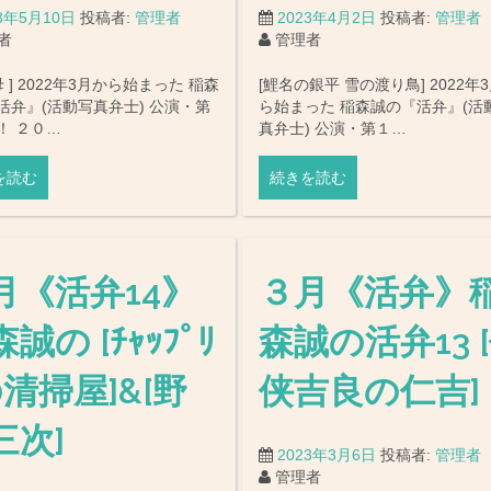
23年5月10日
投稿者:
管理者
2023年4月2日
投稿者:
管理者
者
管理者
母 ] 2022年3月から始まった 稲森
[鯉名の銀平 雪の渡り鳥] 2022年
活弁』(活動写真弁士) 公演・第
ら始まった 稲森誠の『活弁』(活
！ ２０…
真弁士) 公演・第１…
を読む
続きを読む
月《活弁14》
３月《活弁》
誠の [ﾁｬｯﾌﾟﾘ
森誠の活弁13 
の清掃屋]&[野
侠吉良の仁吉]
三次]
2023年3月6日
投稿者:
管理者
管理者