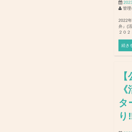
20
管理
202
弁』(
２０２
続き
【
《
タ
り‼︎