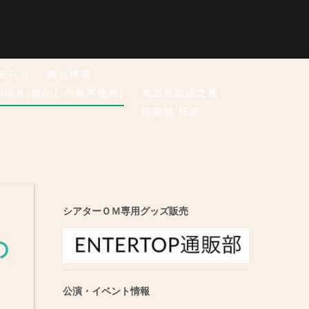
知らせ
舞台情報
の活弁(懐かしの無声映画)
東西怪談語之夜
稲森誠 怪談
》
シアターＯＭ専用グッズ販売
の
公演・イベント情報