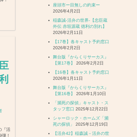
座頭市ー目無しの約束ー
2026年4月2日
稲森誠-活弁の世界-【忠臣蔵
外伝 赤垣源蔵 徳利の別れ】
2026年2月11日
【17巻】各キャスト予約窓口
2026年2月2日
舞台版『からくりサーカス』
忠臣
【第17巻】
2026年2月2日
【16巻】各キャスト予約窓口
徳利
2026年1月11日
舞台版『からくりサーカス』
【第16巻】
2026年1月10日
「瀕死の探偵」キャスト・ス
タッフ窓口
2025年12月22日
者
シャーロック・ホームズ「瀕
死の探偵」
2025年12月19日
の『活
【活弁42】稲森誠－活弁の世
9弾！