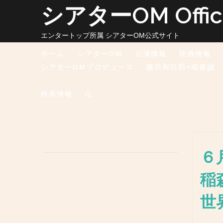
コ
シアターOM Officia
ン
テ
ン
エンタートップ所属 シアターOM公式サイト
ツ
ホーム
シアターOM
公演情報
映画情報
へ
ス
シアターOMプロデュース
藤田和日郎×稲森誠
キ
ッ
プ
映画情報
６
稲
世