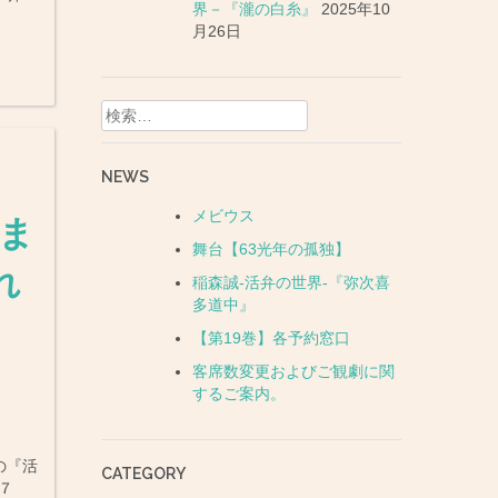
界－『瀧の白糸』
2025年10
月26日
検
索:
NEWS
メビウス
生ま
舞台【63光年の孤独】
れ
稲森誠-活弁の世界-『弥次喜
多道中』
【第19巻】各予約窓口
客席数変更およびご観劇に関
するご案内。
の『活
CATEGORY
７