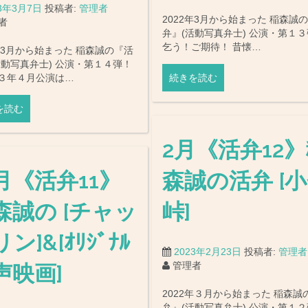
23年3月7日
投稿者:
管理者
2022年3月から始まった 稲森誠
者
弁』(活動写真弁士) 公演・第１
乞う！ご期待！ 昔懐…
2年3月から始まった 稲森誠の『活
活動写真弁士) 公演・第１４弾！
３年４月公演は…
続きを読む
を読む
2月《活弁12
月《活弁11》
森誠の活弁 [
森誠の [チャッ
峠]
ン]&[ｵﾘｼﾞﾅﾙ
2023年2月23日
投稿者:
管理者
管理者
声映画]
2022年３月から始まった 稲森誠
弁』(活動写真弁士) 公演・第１