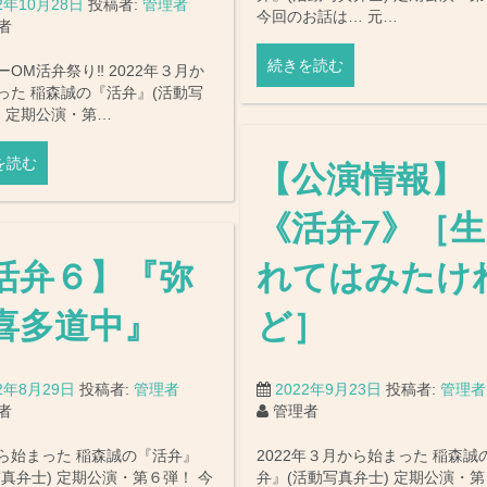
2年10月28日
投稿者:
管理者
今回のお話は… 元…
者
続きを読む
OM活弁祭り‼︎ 2022年３月か
った 稲森誠の『活弁』(活動写
) 定期公演・第…
を読む
【公演情報】
《活弁7》［
活弁６】『弥
れてはみたけ
喜多道中』
ど］
22年8月29日
投稿者:
管理者
2022年9月23日
投稿者:
管理者
者
管理者
ら始まった 稲森誠の『活弁』
2022年３月から始まった 稲森誠
写真弁士) 定期公演・第６弾！ 今
弁』(活動写真弁士) 定期公演・第