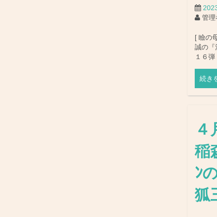
20
管理
[ 瞼の
誠の『
１６弾
続き
４
稲森
ﾝ
狐