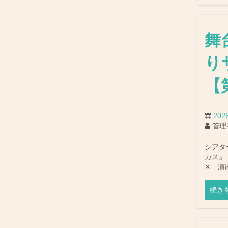
舞
り
【
20
管理
シアタ
カス』
✕ 演
続き