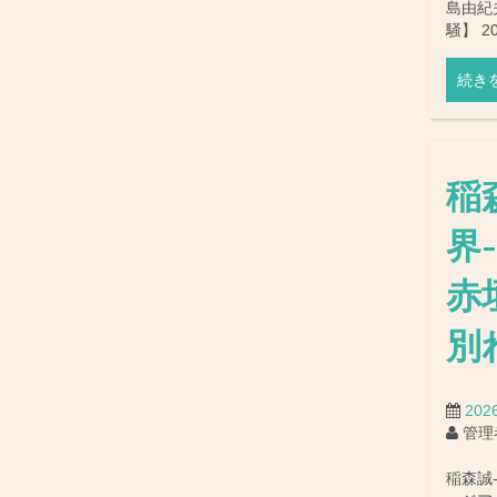
島由紀
騒】 2
続き
稲
界
赤
別
20
管理
稲森誠