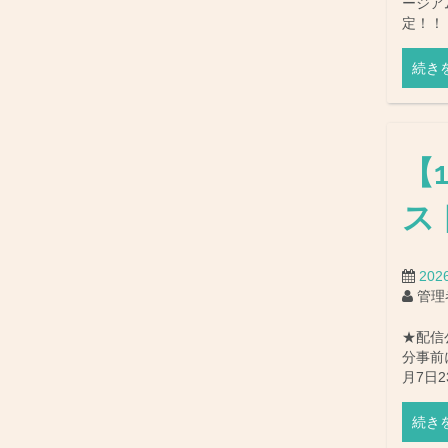
ージア
定！！
続き
【
ス
20
管理
★配信公
分事前
月7日2
続き