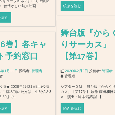
ムキューブキネマ】にて上演決
！ 昔懐かしい無声映画…
続きを読む
を読む
舞台版『から
16巻】各キャ
りサーカス』
ト予約窓口
【第17巻】
26年1月11日
投稿者:
管理者
2026年2月2日
投稿者:
管理者
者
管理者
演★ 2026年2月21日(土)公演
シアターＯＭ 舞台版『からく
にご購入頂いた方は、生配信＆3
カス』【第17巻】 原作:藤田和
3:59まで…
✕ 演出・脚本:稲森誠 【…
を読む
続きを読む