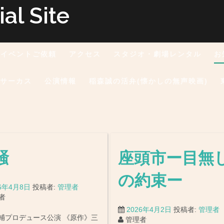
l Site
イベントご依頼
アクセス
スタジオ・劇場レンタル
お
りサーカス
公演情報
稲森誠の活弁(懐かしの無声映画)
騒
座頭市ー目無
の約束ー
26年4月8日
投稿者:
管理者
者
2026年4月2日
投稿者:
管理者
輔プロデュース公演 《原作》三
管理者