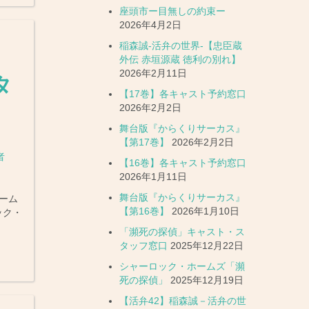
座頭市ー目無しの約束ー
2026年4月2日
稲森誠-活弁の世界-【忠臣蔵
」
外伝 赤垣源蔵 徳利の別れ】
2026年2月11日
タ
【17巻】各キャスト予約窓口
2026年2月2日
舞台版『からくりサーカス』
【第17巻】
2026年2月2日
者
【16巻】各キャスト予約窓口
2026年1月11日
舞台版『からくりサーカス』
ーム
【第16巻】
2026年1月10日
ック・
「瀕死の探偵」キャスト・ス
タッフ窓口
2025年12月22日
シャーロック・ホームズ「瀕
死の探偵」
2025年12月19日
【活弁42】稲森誠－活弁の世