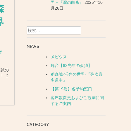
界－『瀧の白糸』
2025年10
森
月26日
界
検
』
索:
NEWS
者
メビウス
舞台【63光年の孤独】
森誠の
稲森誠-活弁の世界-『弥次喜
！ ２
多道中』
【第19巻】各予約窓口
客席数変更およびご観劇に関
するご案内。
CATEGORY