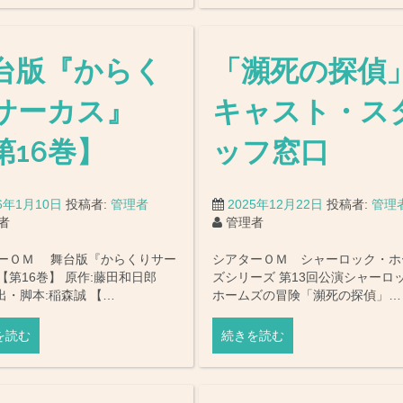
台版『からく
「瀕死の探偵
サーカス』
キャスト・ス
第16巻】
ッフ窓口
26年1月10日
投稿者:
管理者
2025年12月22日
投稿者:
管理
者
管理者
ーＯＭ 舞台版『からくりサー
シアターＯＭ シャーロック・ホ
【第16巻】 原作:藤田和日郎
ズシリーズ 第13回公演シャーロ
出・脚本:稲森誠 【…
ホームズの冒険「瀕死の探偵」…
を読む
続きを読む