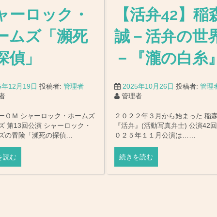
ャーロック・
【活弁42】稲
ームズ「瀕死
誠－活弁の世
探偵」
－『瀧の白糸
5年12月19日
投稿者:
管理者
2025年10月26日
投稿者:
管理
者
管理者
ーＯＭ シャーロック・ホームズ
２０２２年３月から始まった 稲
ズ 第13回公演 シャーロック・
『活弁』(活動写真弁士) 公演42回
ズの冒険「瀕死の探偵…
０２５年１１月公演は……
を読む
続きを読む