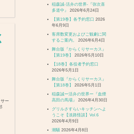
稲森誠-活弁の世界-『弥次喜
多道中』
2026年6月24日
【第19巻】各予約窓口
2026
年6月9日
客席数変更およびご観劇に関
く
するご案内。
2026年6月4日
舞台版『からくりサーカス』
【第19巻】
2026年5月10日
【18巻】各役者予約窓口
2026年5月1日
舞台版『からくりサーカス』
【第18巻】
2026年5月1日
稲森誠ー活弁の世界ー『血煙
高田の馬場』
2026年4月30日
りサー
日郎
グリルさすらいキッチンへよ
うこそ【淡路怪談】Vol.6
2026年4月9日
潮騒
2026年4月8日