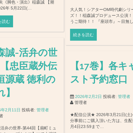
夫《脚色・演出》稲森誠 【潮
026年 5月22日(…
大人気！シアターOM時代劇シリ
ズ！！稲森誠プロデュース公演！
を読む
うご期待！！ 『座頭市』～目無
続きを読む
森誠-活弁の世
-【忠臣蔵外伝
【17巻】各キ
垣源蔵 徳利の
スト予約窓口
れ】
2026年2月2日
投稿者:
管理者
管理者
26年2月11日
投稿者:
管理者
★配信公演★ 2026年3月21日(土
者
分事前にご購入頂いた方は、生配
月4日23:59まで…
‐活弁の世界‐第44回【扇町ミュ