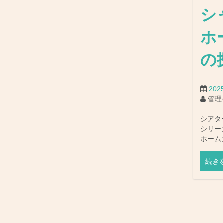
シ
ホ
の
202
管理
シアタ
シリー
ホーム
続き