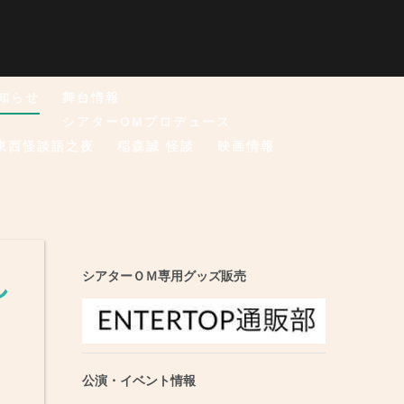
知らせ
舞台情報
シアターOMプロデュース
東西怪談語之夜
稲森誠 怪談
映画情報
し
シアターＯＭ専用グッズ販売
公演・イベント情報