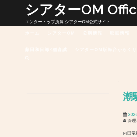
コ
シアターOM Officia
ン
テ
ン
エンタートップ所属 シアターOM公式サイト
ツ
ホーム
シアターOM
公演情報
映画情報
へ
ス
キ
藤田和日郎×稲森誠
シアターOM版舞台からく
ッ
プ
潮
20
管理
内田竜