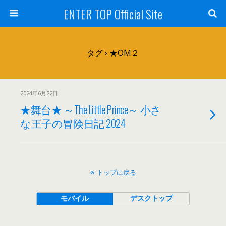
ENTER TOP Official Site
タグ › ★OM２
2024年6月22日
★舞台★ ～The Little Prince～ 小さ
な王子の冒険日記 2024
トップに戻る
モバイル
デスクトップ