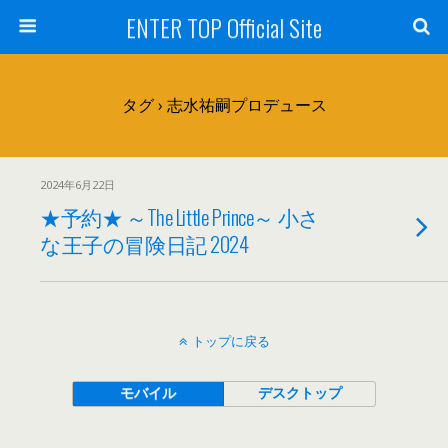
ENTER TOP Official Site
タグ › 志水祐嗣プロデュース
2024年6月22日
★予約★ ～The Little Prince～ 小さ
な王子の冒険日記 2024
トップに戻る
モバイル
デスクトップ