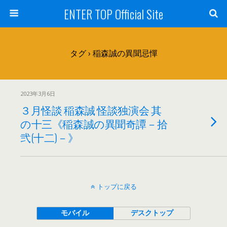
ENTER TOP Official Site
タグ › 稲森誠の異聞忌憚
2023年3月6日
３月怪談 稲森誠 怪談独演会 其
の十三《稲森誠の異聞奇譚－拾
弐(十二)－》
トップに戻る
モバイル
デスクトップ