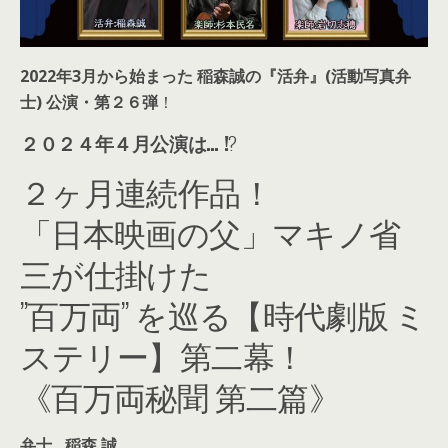
2022年3月から始まった 稲森誠の『活弁』(活動写真弁
士) 公演・第２６弾
！
２０２４年４月公演は… !
?
２ヶ月連続作品！
「日本映画の父」マキノ省
三が仕掛けた
”百万両” を巡る【時代劇版 ミ
ステリー】第二幕！
《百万両秘聞 第二篇》
弁士…稲森 誠