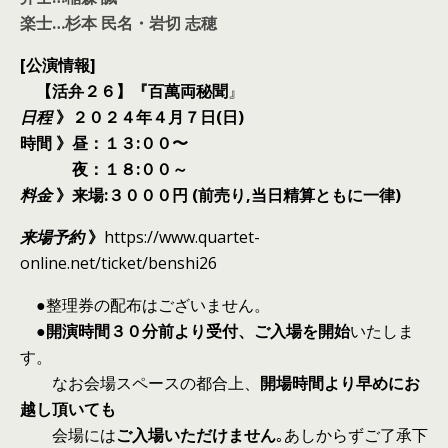
楽士…杉本 民名・岩切 志穂
[公演情報]
【活弁２６】『百萬両秘聞
』
日程
》２０２４年４月７日(日)
時間 》昼：１３:００〜
夜：１８:００～
料金
》来場:３０００円 (前売り,当日精算ともに一律)
来場予約
》
https://www.quartet-
online.net/ticket/benshi26
●整理券の配布はございません。
●
開演時間３０分前より受付、ご入場を開始
いたしま
す。
なお会場スペースの都合上、
開場時間より早めにお
越し頂いても
会場には
ご入場いただけません
｡あしからずご了承下