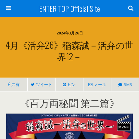
ENTER TOP Official Site
2024年3月26日
4月《活弁26》稲森誠－活弁の世
界12－
共有
ツイート
ピン
メール
SMS
《百万両秘聞 第二篇》