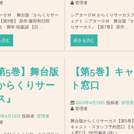
者
管理者
ーＯＭ 舞台版『からくりサー
シアターＯＭ からくりサーカス
【第9巻】 原作:藤田和日郎
ェクト シアターＯＭ 舞台版『
出・脚本:稲森誠 【日…
りサーカス』【第7巻】 原作…
を読む
続きを読む
第5巻】舞台版
【第5巻】キ
からくりサー
ト窓口
ス』
2024年4月19日
投稿者:
管理者
管理者
24年4月19日
投稿者:
管理者
舞台版からくりサーカス【第5巻】
者
キャスト・スタッフ予約窓口 【
ト窓口】 [中竹麻衣♪扱い …