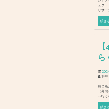
シアタ
ェクト
りサー
続き
【
ら
20
管理
舞台版
〈幕間
へ行く
続き