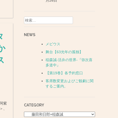
月26日
検
索:
タ
NEWS
メビウス
か
舞台【63光年の孤独】
ス
稲森誠-活弁の世界-『弥次喜
多道中』
【第19巻】各予約窓口
客席数変更およびご観劇に関
するご案内。
＜阿紫
CATEGORY
＞、
CATEGORY