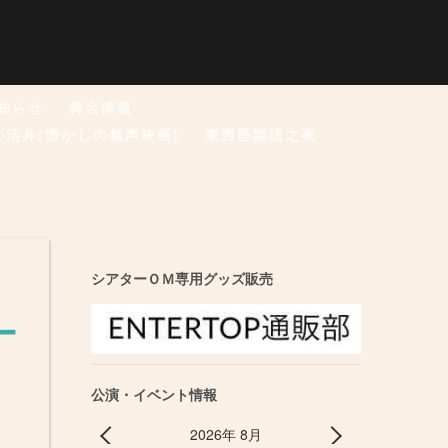
知らせ
舞台情報
の活弁(懐かしの無声映画)
東西怪談語之夜
シアターＯＭ専用グッズ販売
ー
公演・イベント情報
2026年 8月