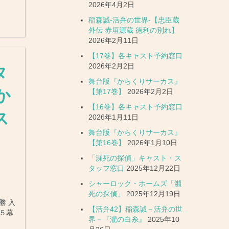
2026年4月2日
稲森誠-活弁の世界-【忠臣蔵
外伝 赤垣源蔵 徳利の別れ】
2026年2月11日
【17巻】各キャスト予約窓口
2026年2月2日
タ
舞台版『からくりサーカス』
か
【第17巻】
2026年2月2日
【16巻】各キャスト予約窓口
ス
2026年1月11日
舞台版『からくりサーカス』
【第16巻】
2026年1月10日
「瀕死の探偵」キャスト・ス
タッフ窓口
2025年12月22日
シャーロック・ホームズ「瀕
死の探偵」
2025年12月19日
勝 入
【活弁42】稲森誠－活弁の世
５幕
界－『瀧の白糸』
2025年10