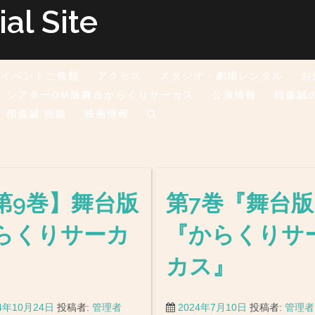
l Site
イベントご依頼
アクセス
スタジオ・劇場レンタル
お
シアターOM版舞台からくりサーカス
公演情報
稲森誠
稲森誠 怪談
映画情報
第9巻】舞台版
第7巻『舞台版
らくりサーカ
『からくりサ
カス』
4年10月24日
投稿者:
管理者
2024年7月10日
投稿者:
管理者