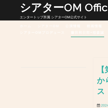
コ
シアターOM Officia
ン
テ
ン
エンタートップ所属 シアターOM公式サイト
ツ
ホーム
シアターOM
公演情報
映画情報
へ
ス
シアターOMプロデュース
藤田和日郎×稲森誠
キ
ッ
プ
【
か
ス
202