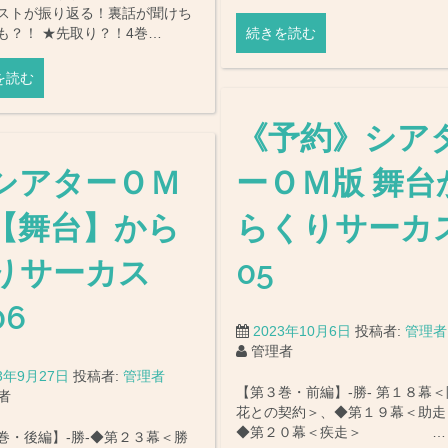
ストが振り返る！裏話が聞けち
も？！ ★先取り？！4巻…
続きを読む
を読む
《予約》シア
シアターＯＭ
ーＯＭ版 舞台
【舞台】から
らくりサーカ
りサーカス
05
06
2023年10月6日
投稿者:
管理者
管理者
23年9月27日
投稿者:
管理者
【第３巻・前編】-勝- 第１８幕
者
花との契約＞、◆第１９幕＜助走
◆第２０幕＜疾走＞ …
巻・後編】-勝-◆第２３幕＜勝