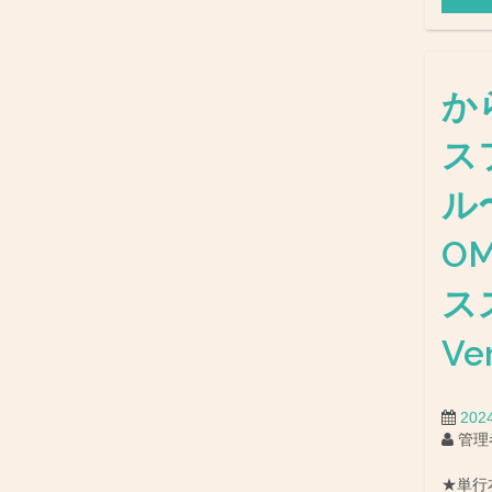
か
ス
ル
O
ス
Ve
20
管理
★単行