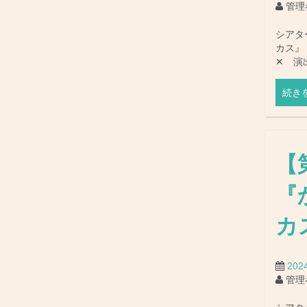
管理
シアタ
カス』
✕ 演
続き
【
『
カ
20
管理