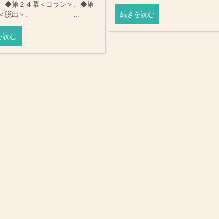
、◆第２４幕＜コラン＞、◆第
幕＜脱出＞、 …
続きを読む
を読む