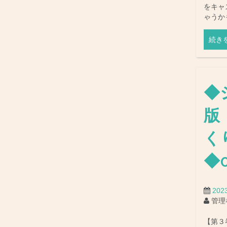
をキャ
ゃうか
続き
◆
版
く
◆
20
管理
【第３