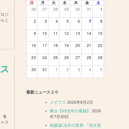
日
月
火
水
木
金
土
26
27
28
29
30
31
1
プロジ
からく
2
3
4
5
6
7
8
9
10
11
12
13
14
15
16
17
18
19
20
21
22
23
24
25
26
27
28
29
ャス
30
31
1
2
3
4
5
最新ニュース２０
メビウス
2026年8月2日
舞台【63光年の孤独】
2026
 各
年7月30日
キャス
稲森誠-活弁の世界-『弥次喜