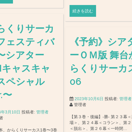
続きを読む
らくりサーカ
フェスティバ
《予約》シア
〜シアター
ーＯＭ版 舞台
Mキャスキャ
らくりサーカ
スペシャル
06
r.〜
2023年10月6日
投稿者:
管理者
管理者
24年3月10日
投稿者:
管理者
【第３巻・後編】-勝- 第２３幕＜
者
場＞、第２４幕＜コラン＞、第２
＜脱出＞、第２６幕＜一時閉…
本、からくりサーカス1巻〜3巻