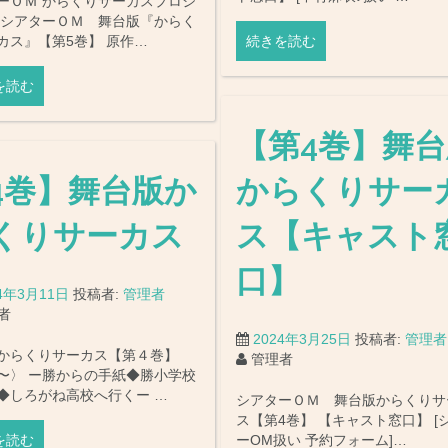
ーＯＭ からくりサーカスプロジ
 シアターＯＭ 舞台版『からく
カス』【第5巻】 原作…
続きを読む
を読む
【第4巻】舞台
4巻】舞台版か
からくりサー
くりサーカス
ス【キャスト
口】
24年3月11日
投稿者:
管理者
者
2024年3月25日
投稿者:
管理者
からくりサーカス【第４巻】
管理者
〜〉 ー勝からの手紙◆勝小学校
◆しろがね高校へ行くー …
シアターＯＭ 舞台版からくりサ
ス【第4巻】 【キャスト窓口】 [
を読む
ーOM扱い 予約フォーム]…