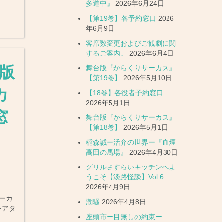
多道中』
2026年6月24日
【第19巻】各予約窓口
2026
年6月9日
客席数変更およびご観劇に関
するご案内。
2026年6月4日
版
舞台版『からくりサーカス』
【第19巻】
2026年5月10日
カ
【18巻】各役者予約窓口
2026年5月1日
窓
舞台版『からくりサーカス』
【第18巻】
2026年5月1日
稲森誠ー活弁の世界ー『血煙
高田の馬場』
2026年4月30日
グリルさすらいキッチンへよ
うこそ【淡路怪談】Vol.6
2026年4月9日
ーカ
潮騒
2026年4月8日
シアタ
座頭市ー目無しの約束ー