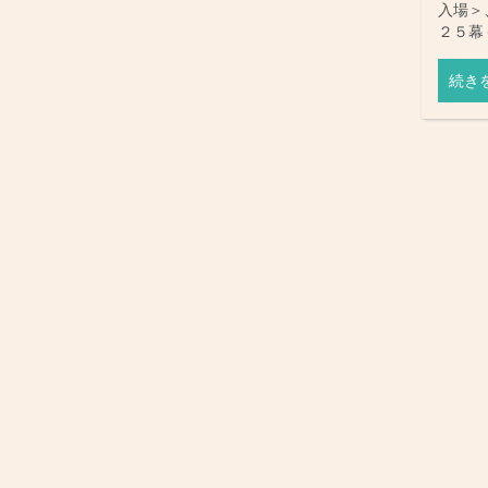
入場＞
２５
続き