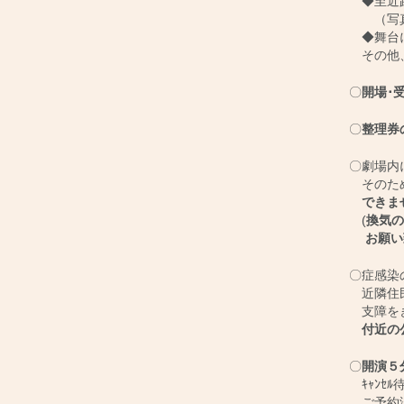
◆至近距
（写真
◆舞台に
その他、
〇
開場･
〇
整理券
〇劇場内
そのた
できま
(
換気の
お願い
〇症感染
近隣住民
支障をき
付近の公
〇
開演５
ｷｬﾝｾ
ご予約済