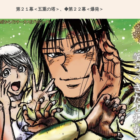
第２１幕＜五重の塔＞、◆第２２幕＜爆発＞