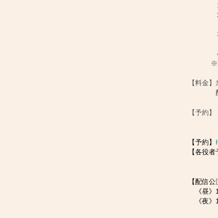
１日㈮
２日㈯
◆１
３日㈰
１
４日
※
【料金】
配
【予約】
【予約】
【各役者
(各出
【配信公
《昼》1
《夜》1
※アー