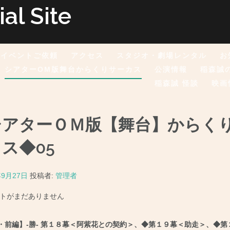
l Site
イベントご依頼
アクセス
スタジオ・劇場レンタル
お
シアターOM版舞台からくりサーカス
公演情報
稲森誠
稲森誠 怪談
映画
シアターＯＭ版【舞台】からく
ス◆05
年9月27日
投稿者:
管理者
トがまだありません
・前編】-勝- 第１８幕＜阿紫花との契約＞、◆第１９幕＜助走＞、◆第