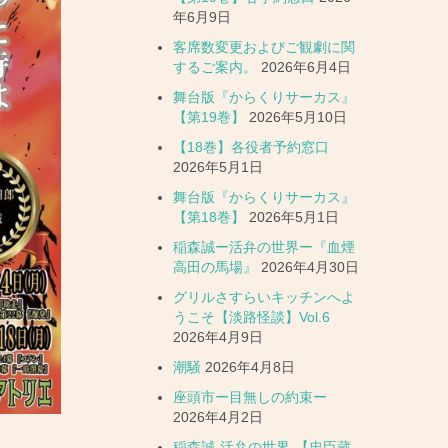
年6月9日
客席数変更およびご観劇に関
するご案内。
2026年6月4日
舞台版『からくりサーカス』
【第19巻】
2026年5月10日
【18巻】各役者予約窓口
2026年5月1日
舞台版『からくりサーカス』
【第18巻】
2026年5月1日
稲森誠ー活弁の世界ー『血煙
高田の馬場』
2026年4月30日
グリルさすらいキッチンへよ
うこそ【淡路怪談】Vol.6
2026年4月9日
潮騒
2026年4月8日
座頭市ー目無しの約束ー
2026年4月2日
稲森誠-活弁の世界-【忠臣蔵