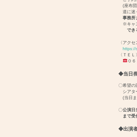
(座布団
道に迷っ
事務所ま
※キャス
でき
〈アクセ
https:/
〈ＴＥＬ
０６
◆当日券
〇希望の
シアター
(当日ま
〇
公演日
まで受付
◆出演