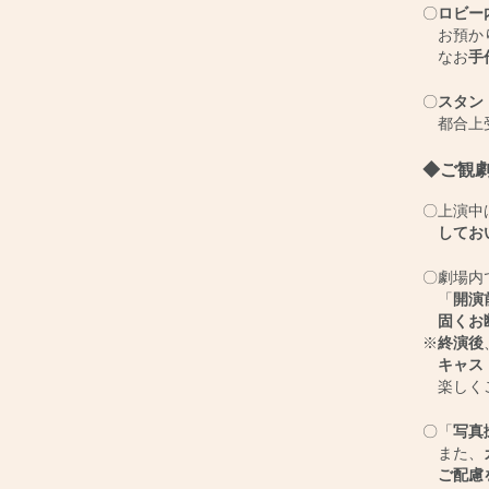
〇
ロビー
お預かり
なお
手
〇
スタン
都合上受
◆ご観
〇上演中
してお
〇劇場内
「
開演
固くお
※
終演後
キャス
楽しく
〇「
写真
また、
ご配慮