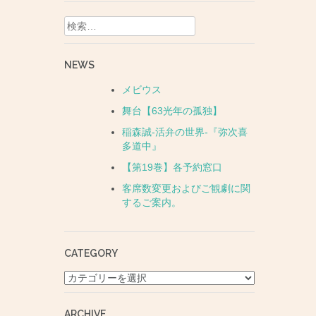
検
索:
NEWS
メビウス
。
舞台【63光年の孤独】
稲森誠-活弁の世界-『弥次喜
多道中』
【第19巻】各予約窓口
客席数変更およびご観劇に関
するご案内。
CATEGORY
CATEGORY
ARCHIVE