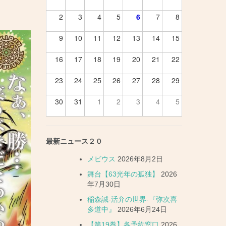
2
3
4
5
6
7
8
9
10
11
12
13
14
15
16
17
18
19
20
21
22
23
24
25
26
27
28
29
30
31
1
2
3
4
5
最新ニュース２０
メビウス
2026年8月2日
舞台【63光年の孤独】
2026
年7月30日
稲森誠-活弁の世界-『弥次喜
多道中』
2026年6月24日
【第19巻】各予約窓口
2026