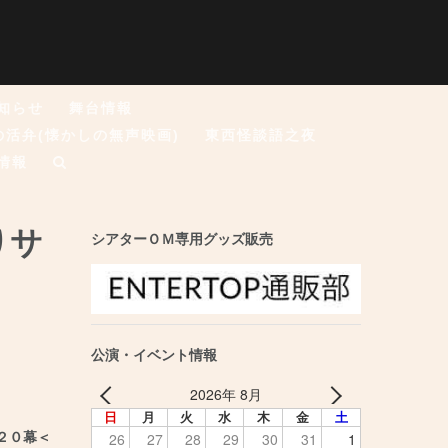
知らせ
舞台情報
の活弁(懐かしの無声映画)
東西怪談語之夜
情報
りサ
シアターＯＭ専用グッズ販売
公演・イベント情報
2026年 8月
日
月
火
水
木
金
土
26
27
28
29
30
31
1
２０幕＜