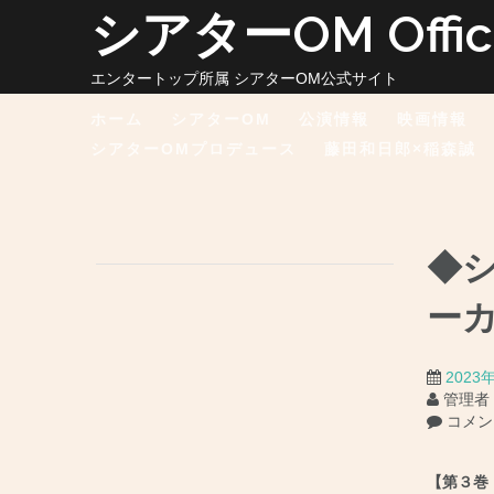
コ
シアターOM Officia
ン
テ
ン
エンタートップ所属 シアターOM公式サイト
ツ
ホーム
シアターOM
公演情報
映画情報
へ
ス
シアターOMプロデュース
藤田和日郎×稲森誠
キ
ッ
プ
◆
ーカ
2023
管理者
コメン
【第３巻