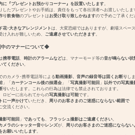
内に『プレゼントお預かりコーナー』を設置いたします
。
したプレゼントやお手紙は、責任をもって各出演者へお渡しいたしま
作り飲食物
のプレゼントは
お受け取り致しかねます
ので予めご了承くだ
ド花･大きなアレンジメント
は、大変恐縮ではありますが、劇場スペー
け入れが難しいため、
ご遠慮させていただきます
。
劇中のマナーについて◆
は
携帯電話
、
時計のアラームなど
は、マナーモード等の
音が鳴らない状
いてください
。
でのカメラ･携帯電話等による
動画撮影、音声の録音等は固くお断り
し
前
」「
カーテンコール後の抽選会
」「
写真撮影可能回
」
以外での写真撮
断り
いたします。これらの行為は法律でも禁止されております。
、ロビーに出られてからの
写真撮影は可能
です。
トに一声かけて
いただき、
周りのお客さまのご迷惑にならない範囲で
ご交流ください。
撮影可能回
」
であっても
、
フラッシュ撮影はご遠慮ください
。
カメラのシャッター音
や
レンズ
が、
周りのお客さまのご迷惑にならない
をお願いいたします
。