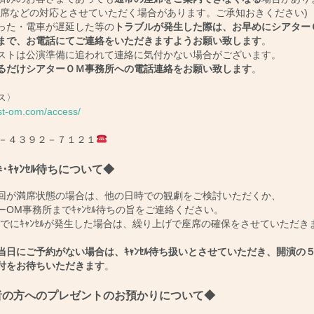
席などの対応とさせていただく場合があります。ご承知おきください)
た・電車が遅延した等の
トラブルが発生した際は、お早めにシアター
で、お電話にてご連絡をいただきますようお願い致します
。
トは公演準備に追われて連絡に気付かない場合がございます。
るだけシアターＯＭ事務所への電話連絡をお願い致します
。
ス〉
/st-om.com/access/
〉
－４３９２－７１２１
･ｷｬﾝｾﾙ待ちについて◆
回が満席状態の場合は、他の日時での観劇をご検討いただくか、
OM事務所までｷｬﾝｾﾙ待ちの旨をご連絡ください。
でにｷｬﾝｾﾙが発生した場合は、繰り上げで座席の確保をさせていただきま
当日にご予約がない場合は、ｷｬﾝｾﾙ待ち扱いとさせていただき、開演の
をお待ちいただきます
。
者の方へのプレゼントのお預かりについて◆