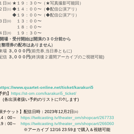
 ★１９：３０〜（★写真撮影可能回）
 ◆１４：００〜（◆配信公演アリ）
９：００〜（◆配信公演アリ）
 １３：００〜
８：００〜
㈪ １９：３０〜
開場・受付開始は開演の３０分前から
(
整理券の配布はありません
)
来場
３,０００円
(前売券,当日券ともに)
信
３,０００円
(終演後２週間アーカイブのご視聴可能)
https://www.quartet-online.net/ticket/karakuri5
予約】
https://st-om.com/karakuri5_ticket/
演者扱い予約のリストにﾘﾝｸします)
演チケット】配信日時：2023年12月2日㈯
4：00～
https://twitcasting.tv/theater_om/shopcart/267733
9：00～
https://twitcasting.tv/theater_om/shopcart/266060
カイブ 12/16 23:59まで購入＆視聴可能