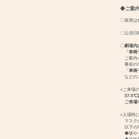
◆ご案
〇座席は
〇公演日
〇
劇場内
『
車椅
ご案内を
事前の準
「
車椅
などの
○ご来場
37.5
ご来場
○入場時
マスクの
以下の場
◆咳やく