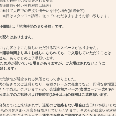
離で長時間の会話をされる場合
撮影時や軽い挨拶程度は除外）
向けて大声での声援や掛合いを行う場合(抽選会等)
当日はスタッフの誘導に従っていただきますようお願い致します。
受付開始は「開演時間の３０分前」です
。
の配布はありません
。
にはお客さまにお待ちいただける程のスペースがありません。
め
開場時間より早くお越しになられても、ご入場していただくことは
せん
。あらかじめご了承願います。
ため扉が開いている場合がありますが、ご入場はされないように
致します
）
の危険性が懸念される気候となって参りました。
の皆さまのご迷惑となり、各種クレームの発生でなど、円滑な劇場運
たす恐れがございますため、
会場扉前スペース(喫煙コーナー含む)や
道上でのご歓談および長時間(10分以上)の待機はご遠慮願います
。
分前
までにご来場されず、遅延の
ご連絡もない場合
は当日ｷｬﾝｾﾙ扱いと
ﾙ待ちのお客さまへお席を解放させていただきます。そのため残席状況次
みのお客さまであっても
通常の座席をご案内できなくなる
場合があり