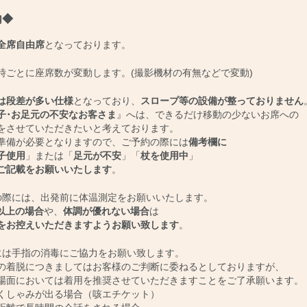
内◆
全席自由席
となっております。
時ごとに座席数が変動します。(撮影機材の有無などで変動)
は段差が多い仕様
となっており、
スロープ等の設備が整っておりません
子･お足元の不安なお客さま
』へは、できるだけ移動の少ないお席への
させていただきたいと考えております。
備が必要となりますので、ご予約の際には
備考欄に
子使用
」または「
足元が不安
」「
杖を使用中
」
ご記載をお願いいたします
。
の際には、出発前に体温測定をお願いいたします。
℃以上の場合
や、
体調が優れない場合
は
をお控えいただきますようお願い致します
。
には手指の消毒にご協力をお願い致します。
着脱につきましてはお客様のご判断に委ねるとしておりますが、
面においては着用を推奨させていただきますことをご了承願います。
しゃみが出る場合（咳エチケット）