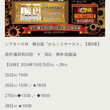
シアターＯＭ 舞台版『からくりサーカス』【第8巻】
原作:藤田和日郎 ✕ 演出・脚本:稲森誠
【日時】2024年10月25日㈮ ～28㈪
25日㈮ 19:00
26日㈯ 13:00 ／★18:00
27日㈰◆13:00 ／ ◆18:00
28日㈪ ★19:00