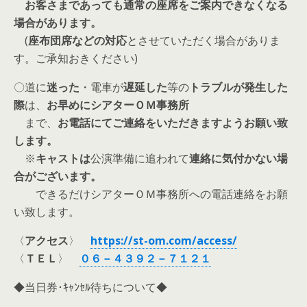
お客さまであっても通常の座席をご案内できなくなる
場合があります。
(
座布団席などの対応
とさせていただく場合がありま
す。ご承知おきください)
〇道に
迷った
・電車が
遅延した
等の
トラブルが発生した
際
は、
お早めにシアターＯＭ事務所
まで、
お電話にてご連絡をいただきますようお願い致
します。
※
キャストは
公演準備に追われて
連絡に気付かない場
合がございます。
できるだけシアターＯＭ事務所への電話連絡をお願
い致します。
〈
アクセス
〉
https://st-om.com/access/
〈
ＴＥＬ
〉
０６－４３９２－７１２１
◆当日券･ｷｬﾝｾﾙ待ちについて◆