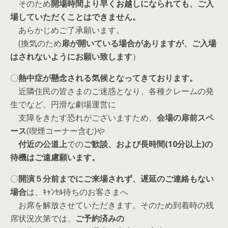
そのため
開場時間より早くお越しになられても、ご入
場していただくことはできません。
あらかじめご了承願います。
(換気のため
扉が開いている場合がありますが、ご入場
はされないようにお願い致します
）
〇
熱中症が懸念される気候となってきております。
近隣住民の皆さまのご迷惑となり、各種クレームの発
生でなど、円滑な劇場運営に
支障をきたす恐れがございますため、
会場の扉前スペ
ース
(喫煙コーナー含む)や
付近の公道上
での
ご歓談、および長時間(10分以上)の
待機はご遠慮願います。
〇
開演５分前までにご来場されず、遅延のご連絡もない
場合
は、ｷｬﾝｾﾙ待ちのお客さまへ
お席を解放させていただきます。そのため到着時の残
席状況次第では、
ご予約済みの