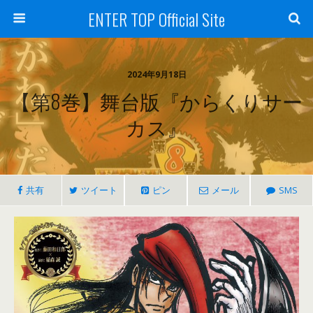
ENTER TOP Official Site
2024年9月18日
【第8巻】舞台版『からくりサー
カス』
共有
ツイート
ピン
メール
SMS