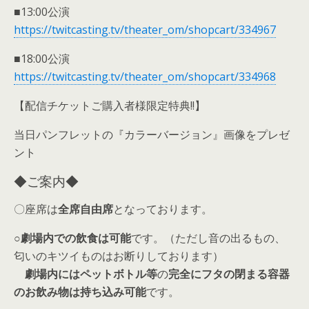
■13:00公演
https://twitcasting.tv/theater_om/shopcart/334967
■18:00公演
https://twitcasting.tv/theater_om/shopcart/334968
【配信チケットご購入者様限定特典!!】
当日パンフレットの『カラーバージョン』画像をプレゼ
ント
◆ご案内◆
〇座席は
全席自由席
となっております。
○
劇場内での飲食は可能
です。（ただし音の出るもの、
匂いのキツイものはお断りしております）
劇場内には
ペットボトル等
の
完全にフタの閉まる容器
のお飲み物は持ち込み可能
です。