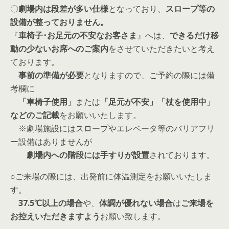
〇
劇場内は段差が多い仕様
となっており、
スロープ等の
設備が整っておりません。
『
車椅子･お足元の不安なお客さま
』へは、
できるだけ移
動の少ないお席へのご案内
をさせていただきたいと考え
ております。
事前の準備が必要
となりますので、ご予約の際には備
考欄に
「車椅子使用」
または
「足元が不安」「杖を使用中」
などのご記載
をお願いいたします。
※劇場施設にはスロープやエレベータ等のバリアフリ
ー設備はありませんが
劇場内への階段には手すりが設置
されております。
○ご来場の際には、出発前に体温測定をお願いいたしま
す。
37.5℃以上の場合
や、
体調が優れない場合
は
ご来場を
お控えいただきますよう
お願い致します。