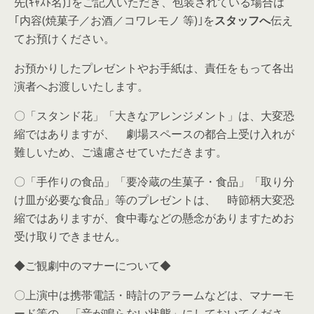
先(ｷｬｽﾄ名)｣をご記入いただき、包装されている場合は
｢内容(焼菓子／お酒／コワレモノ 等)｣を
スタッフへ
伝え
てお預けください。
お預かりしたプレゼントやお手紙は、責任をもって各出
演者へお渡しいたします。
〇「スタンド花」「大きなアレンジメント」は、大変恐
縮ではありますが、 劇場スペースの都合上受け入れが
難しいため、ご遠慮させていただきます。
〇「手作りの食品」「要冷蔵の生菓子・食品」「取り分
け皿が必要な食品」等のプレゼントは、 時節柄大変恐
縮ではありますが、食中毒などの懸念がありますためお
受け取りできません。
◆ご観劇中のマナーについて◆
〇上演中は携帯電話・時計のアラームなどは、マナーモ
ード等の 「音が鳴らない状態」にしておいてくださ