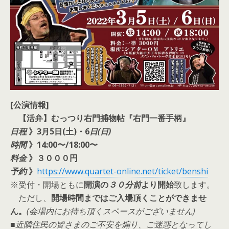
[公演情報]
【活弁】むっつり右門捕物帖『右門一番手柄』
日程
》3月5日(土)・6
日(日)
時間
》14:00〜/18:00〜
料金
》３０００円
予約
》
https://www.quartet-online.net/ticket/benshi
※受付・開場ともに
開演の
３０分前
より開始
致します。
ただし、
開場時間まではご入場頂くことができませ
ん。
(会場内にお待ち頂くスペースがございません)
■
近隣住民の皆さまのご不安を煽り、ご迷惑となってし