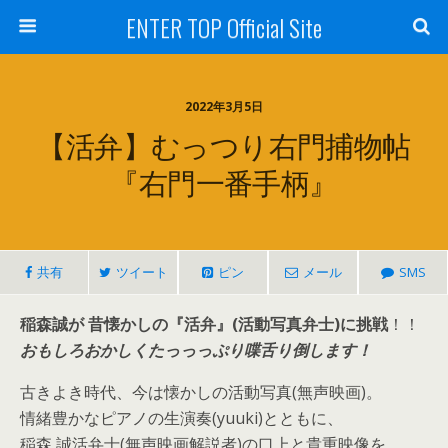
ENTER TOP Official Site
2022年3月5日
【活弁】むっつり右門捕物帖
『右門一番手柄』
共有
ツイート
ピン
メール
SMS
稲森誠が 昔懐かしの『活弁』(活動写真弁士)に挑戦
！！
おもしろおかしくたっっっぷり喋舌り倒します！
古きよき時代、今は懐かしの活動写真(無声映画)。
情緒豊かなピアノの生演奏(yuuki)とともに、
稲森 誠活弁士(無声映画解説者)の口上と貴重映像を、