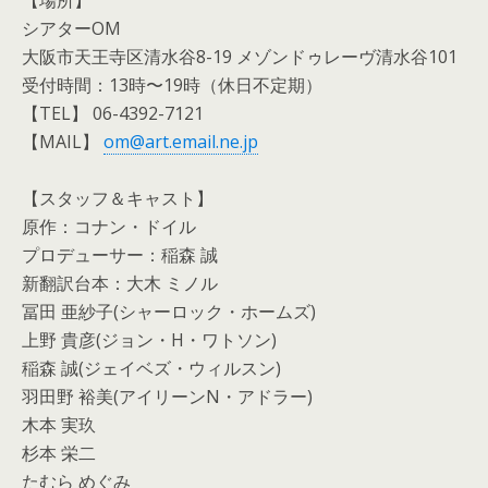
シアターOM
大阪市天王寺区清水谷8-19 メゾンドゥレーヴ清水谷101
受付時間：13時〜19時（休日不定期）
【TEL】 06-4392-7121
【MAIL】
om@art.email.ne.jp
【スタッフ＆キャスト】
原作：コナン・ドイル
プロデューサー：稲森 誠
新翻訳台本：大木 ミノル
冨田 亜紗子(シャーロック・ホームズ)
上野 貴彦(ジョン・H・ワトソン)
稲森 誠(ジェイベズ・ウィルスン)
羽田野 裕美(アイリーンN・アドラー)
木本 実玖
杉本 栄二
たむら めぐみ