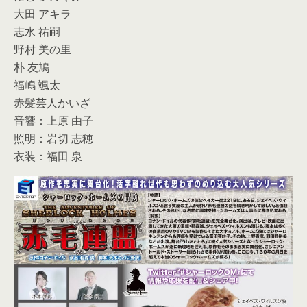
大田 アキラ
志水 祐嗣
野村 美の里
朴 友鳩
福嶋 颯太
赤髪芸人かいざ
音響：上原 由子
照明：岩切 志穂
衣装：福田 泉