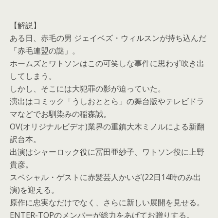
【解説】
ある日、赤毛の男 ジェイベズ・ウィルスンが持ち込んだ
「赤毛連盟の謎」。
ホームズとワトソンはこの可笑しな事件に思わず吹き出
してしまう。
しかし、そこには大犯罪の影が迫っていた。
演出はコミック「うしおととら」の舞台版やテレビドラ
マなどでお馴染みの稲森誠。
OV(オリジナルビデオ)業界の重鎮大木ミノルによる新翻
訳台本。
出演はシャーロック役に冨田亜紗子、ワトソン役に上野
貴彦。
スペシャル・ゲストに赤髪芸人かいざ(22日14時のみ出
演)を迎える。
原作に忠実なだけでなく、さらに新しい展開を見せる。
ENTER-TOPのメンバーが総力をあげてお贈りする。