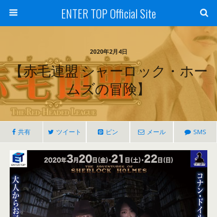
ENTER TOP Official Site
2020年2月4日
【赤毛連盟 シャーロック・ホー
ムズの冒険】
共有
ツイート
ピン
メール
SMS